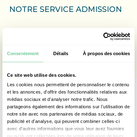
NOTRE SERVICE ADMISSION
Merci de prendre contact avec Bela de notre
département Admission pour toute inscription
à l’Ecole du Nord
sur secretariat.eleves@ecoledunord.net.
Consentement
Détails
À propos des cookies
Ce site web utilise des cookies.
Les cookies nous permettent de personnaliser le contenu
et les annonces, d'offrir des fonctionnalités relatives aux
médias sociaux et d'analyser notre trafic. Nous
Visite de notre établissement
partageons également des informations sur l'utilisation de
pendant les vacances
notre site avec nos partenaires de médias sociaux, de
scolaires
publicité et d'analyse, qui peuvent combiner celles-ci
avec d'autres informations que vous leur avez fournies
ou qu'ils ont collectées lors de votre utilisation de leurs