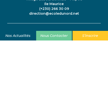
Ile Maurice
(+230) 266 30 09
direction@ecoledunord.net
Les Partenaires
Nos Actualités
Nous Contacter
S’inscrire
Suivez-nous